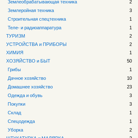
Землеобрабатывающая техника
2
Землеройная техника
3
Строительная спецтехника
1
Теле- и радиоаппаратура
1
ТУРИЗМ
2
УСТРОЙСТВА и ПРИБОРЫ
2
ХИМИЯ
1
ХОЗЯЙСТВО и БЫТ
50
Грибы
1
Дачное хозяйство
10
Домашнее хозяйство
23
Одежда и обувь
3
Покупки
3
Склад
1
Спецодежда
1
Уборка
2