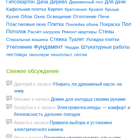
Гипсокартон
Дача
Дерево
Для дачи
Деревянный пол
Кирпич
Кафельная плитка
Крепления
Кровля
Крыша
Кухня
Отопление
Обои
Окна
Освещение
Печи
Пол
Плитка
Покраска
Пластиковые окна
Поклейка обоев
Потолок
Стены
Расчёт нагрузок
Ремонт квартиры
Туалет
Стяжка
Стиральная машина
Укладка плитки
Утепление
Фундамент
Штукатурные работы
Чердак
лестницы
линолеум
пенопласт
септик
Свежее обсуждение
Дмитрий
к записи
Убирать ли дренажный насос на
зиму
Михаил
к записи
Домик для колодца своими руками
StudyDocx
к записи
Электровелосипеды — комфорт и
безопасность дальних поездок
Амикта
к записи
Правила выбора и установки
электрического камина
Роза
к записи
Грунтовка своими руками, как и чем