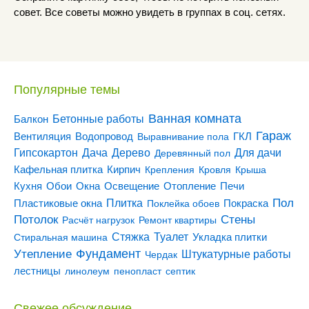
совет. Все советы можно увидеть в группах в соц. сетях.
Популярные темы
Ванная комната
Бетонные работы
Балкон
Гараж
Вентиляция
ГКЛ
Водопровод
Выравнивание пола
Гипсокартон
Дача
Дерево
Для дачи
Деревянный пол
Кирпич
Кафельная плитка
Крепления
Кровля
Крыша
Кухня
Отопление
Обои
Окна
Освещение
Печи
Пол
Плитка
Покраска
Пластиковые окна
Поклейка обоев
Потолок
Стены
Расчёт нагрузок
Ремонт квартиры
Туалет
Стяжка
Стиральная машина
Укладка плитки
Утепление
Фундамент
Штукатурные работы
Чердак
лестницы
линолеум
пенопласт
септик
Свежее обсуждение