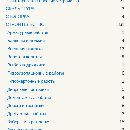
Санитарно-технические устройства
21
СКУЛЬПТУРА
3
СТОЛЯРКА
4
СТРОИТЕЛЬСТВО
861
Арматурные работы
1
Балконы и лоджии
4
Внешняя отделка
13
Ворота и калитки
9
Выбор подрядчика
1
Гидроизоляционные работы
6
Гипсокартонные работы
1
Дворовые постройки
5
Демонтажные работы
4
Дороги и тропинки
8
Дренажные работы
3
Заборы и ограждения
15
Земля и геодезия
2