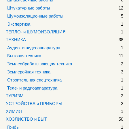
Штукатурные работы
12
Шумоизоляционные работы
5
Экспертиза
1
ТЕПЛО- и ШУМОИЗОЛЯЦИЯ
1
ТЕХНИКА
38
Аудио- и видеоаппаратура
1
Бытовая техника
11
Землеобрабатывающая техника
2
Землеройная техника
3
Строительная спецтехника
1
Теле- и радиоаппаратура
1
ТУРИЗМ
2
УСТРОЙСТВА и ПРИБОРЫ
2
ХИМИЯ
1
ХОЗЯЙСТВО и БЫТ
50
Грибы
1