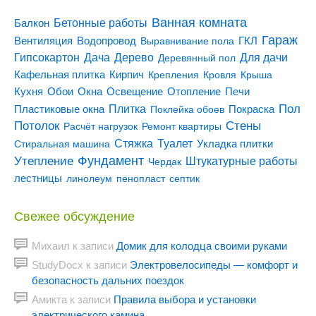
Ванная комната
Бетонные работы
Балкон
Гараж
Вентиляция
ГКЛ
Водопровод
Выравнивание пола
Гипсокартон
Дача
Дерево
Для дачи
Деревянный пол
Кирпич
Кафельная плитка
Крепления
Кровля
Крыша
Кухня
Отопление
Обои
Окна
Освещение
Печи
Пол
Плитка
Покраска
Пластиковые окна
Поклейка обоев
Потолок
Стены
Расчёт нагрузок
Ремонт квартиры
Туалет
Стяжка
Стиральная машина
Укладка плитки
Утепление
Фундамент
Штукатурные работы
Чердак
лестницы
линолеум
пенопласт
септик
Свежее обсуждение
Михаил
к записи
Домик для колодца своими руками
StudyDocx
к записи
Электровелосипеды — комфорт и
безопасность дальних поездок
Амикта
к записи
Правила выбора и установки
электрического камина