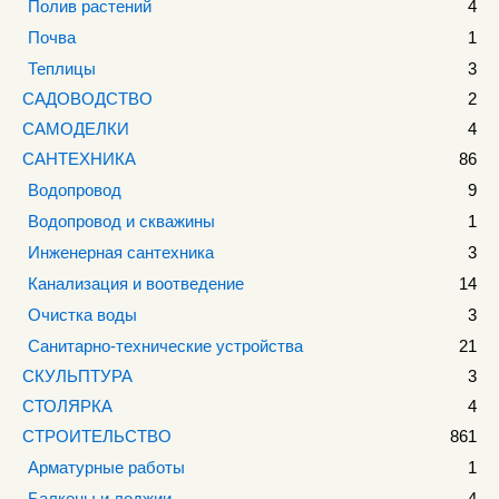
Полив растений
4
Почва
1
Теплицы
3
САДОВОДСТВО
2
САМОДЕЛКИ
4
САНТЕХНИКА
86
Водопровод
9
Водопровод и скважины
1
Инженерная сантехника
3
Канализация и воотведение
14
Очистка воды
3
Санитарно-технические устройства
21
СКУЛЬПТУРА
3
СТОЛЯРКА
4
СТРОИТЕЛЬСТВО
861
Арматурные работы
1
Балконы и лоджии
4