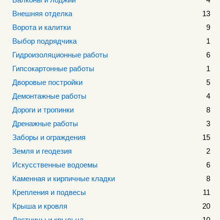
Внешняя отделка
13
Ворота и калитки
9
Выбор подрядчика
1
Гидроизоляционные работы
6
Гипсокартонные работы
1
Дворовые постройки
5
Демонтажные работы
4
Дороги и тропинки
8
Дренажные работы
3
Заборы и ограждения
15
Земля и геодезия
2
Искусственные водоемы
6
Каменная и кирпичные кладки
8
Крепления и подвесы
11
Крыша и кровля
20
Лестницы и крыльца
10