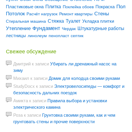
Пол
Плитка
Покраска
Пластиковые окна
Поклейка обоев
Потолок
Стены
Расчёт нагрузок
Ремонт квартиры
Туалет
Стяжка
Стиральная машина
Укладка плитки
Утепление
Фундамент
Штукатурные работы
Чердак
лестницы
линолеум
пенопласт
септик
Свежее обсуждение
Дмитрий
к записи
Убирать ли дренажный насос на
зиму
Михаил
к записи
Домик для колодца своими руками
StudyDocx
к записи
Электровелосипеды — комфорт и
безопасность дальних поездок
Амикта
к записи
Правила выбора и установки
электрического камина
Роза
к записи
Грунтовка своими руками, как и чем
грунтовать стены и прочие поверхности