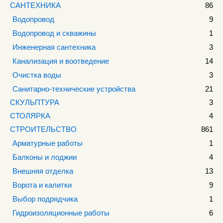
САНТЕХНИКА
86
Водопровод
9
Водопровод и скважины
1
Инженерная сантехника
3
Канализация и воотведение
14
Очистка воды
3
Санитарно-технические устройства
21
СКУЛЬПТУРА
3
СТОЛЯРКА
4
СТРОИТЕЛЬСТВО
861
Арматурные работы
1
Балконы и лоджии
4
Внешняя отделка
13
Ворота и калитки
9
Выбор подрядчика
1
Гидроизоляционные работы
6