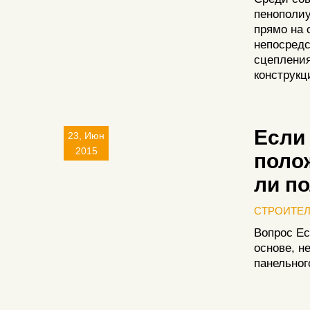
пенополиу
прямо на 
непосредс
сцепления
конструкц
Если
23, Июн
2015
поло
ли п
СТРОИТЕ
Вопрос Ес
основе, н
панельног