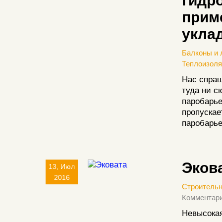
гидро
прим
укла
Балконы и 
Теплоизол
Нас спра
туда ни с
паробарье
пропускае
паробарье
Эков
13, Июл
2016
Строитель
Комментари
Невысока