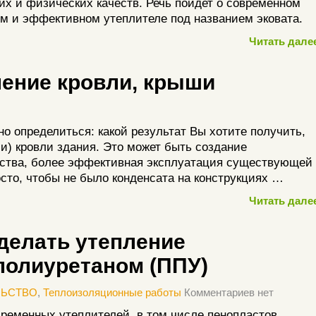
их и физических качеств. Речь пойдет о современном
м и эффективном утеплителе под названием эковата.
Читать далее
ление кровли, крыши
но определиться: какой результат Вы хотите получить,
и) кровли здания. Это может быть создание
нства, более эффективная эксплуатация существующей
сто, чтобы не было конденсата на конструкциях …
Читать далее
сделать утепление
полиуретаном (ППУ)
ЛЬСТВО
,
Теплоизоляционные работы
Комментариев нет
ременных утеплителей, в том числе пенопластов,