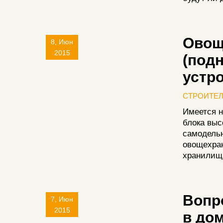
Овощ
8, Июн
2015
(подн
устр
СТРОИТЕ
Имеется н
блока выс
самодельн
овощехран
хранилищ
Вопр
7, Июн
2015
в дом