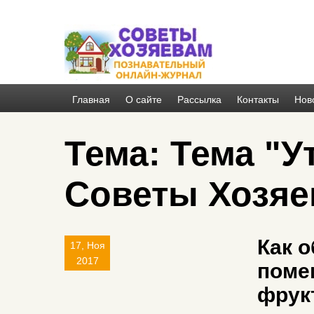
Главная
О сайте
Рассылка
Контакты
Нов
Тема: Тема "У
Советы Хозяе
Как 
17, Ноя
2017
поме
фрук