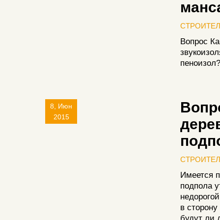
манс
СТРОИТЕ
Вопрос Ка
звукоизол
пеноизол
Вопр
8, Июн
2015
дере
подп
СТРОИТЕ
Имеется п
подпола у
недорогой
в сторону
будут ли 