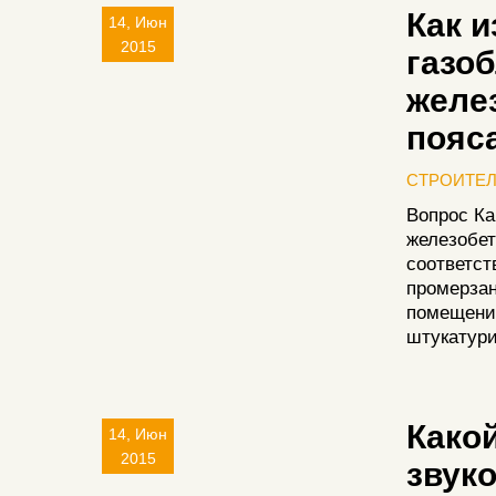
Как 
14, Июн
2015
газоб
желе
пояс
СТРОИТЕ
Вопрос Ка
железобет
соответст
промерзан
помещения
штукатури
Какой
14, Июн
2015
звук