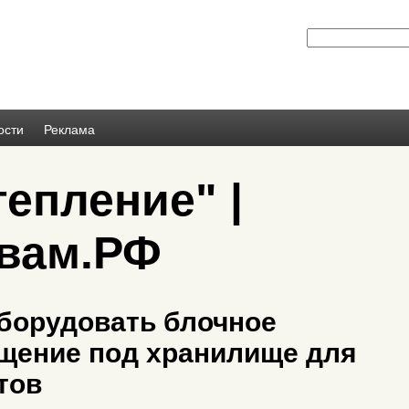
ости
Реклама
тепление" |
вам.РФ
оборудовать блочное
щение под хранилище для
тов