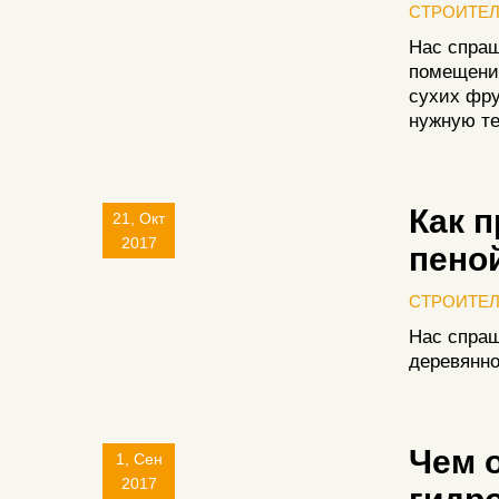
СТРОИТЕ
Нас спраш
помещение
сухих фру
нужную те
Как 
21, Окт
2017
пено
СТРОИТЕ
Нас спраш
деревянно
Чем 
1, Сен
2017