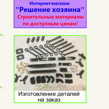
...
...