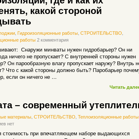
изоляции, где и как их
енять, какой стороной
дывать
лоджии
,
Гидроизоляционные работы
,
СТРОИТЕЛЬСТВО
,
яционные работы
2 комментария
шивают: Снаружи минваты нужен гидробарьер? Он ни
юда ничего не пропускает? С внутренней стороны нужен
р? Он парообразную влагу пропускает наружу? Внутрь н
т? Что с какой стороны должно быть? Паробарьер почем
р, если он ничего не …
Читать далее
ата – современный утеплител
ные материалы
,
СТРОИТЕЛЬСТВО
,
Теплоизоляционные работы
ев нет
я стоимость при впечатляющем наборе выдающихся