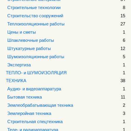
Строительные технологии
8
Строительство сооружений
15
Теплоизоляционные работы
27
Цены и сметы
1
Шпаклевочные работы
6
Штукатурные работы
12
Шумоизоляционные работы
5
Экспертиза
1
ТЕПЛО- и ШУМОИЗОЛЯЦИЯ
1
ТЕХНИКА
38
Аудио- и видеоаппаратура
1
Бытовая техника
11
Землеобрабатывающая техника
2
Землеройная техника
3
Строительная спецтехника
1
Теле- и радиоаппаратура
1