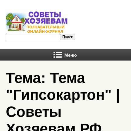
Меню
Тема: Тема
"Гипсокартон" |
Советы
Хозяевам.РФ