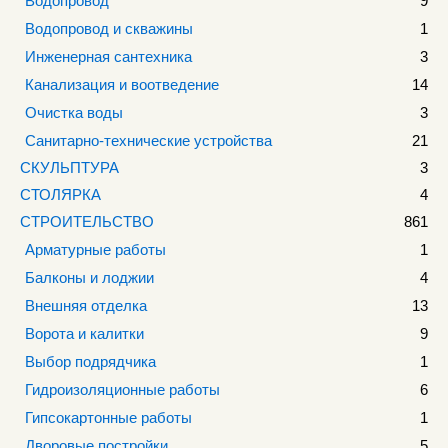
Водопровод
9
Водопровод и скважины
1
Инженерная сантехника
3
Канализация и воотведение
14
Очистка воды
3
Санитарно-технические устройства
21
СКУЛЬПТУРА
3
СТОЛЯРКА
4
СТРОИТЕЛЬСТВО
861
Арматурные работы
1
Балконы и лоджии
4
Внешняя отделка
13
Ворота и калитки
9
Выбор подрядчика
1
Гидроизоляционные работы
6
Гипсокартонные работы
1
Дворовые постройки
5