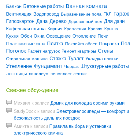
Ванная комната
Бетонные работы
Балкон
Гараж
Вентиляция
ГКЛ
Водопровод
Выравнивание пола
Гипсокартон
Дача
Дерево
Для дачи
Деревянный пол
Кирпич
Кафельная плитка
Крепления
Кровля
Крыша
Кухня
Отопление
Обои
Окна
Освещение
Печи
Пол
Плитка
Покраска
Пластиковые окна
Поклейка обоев
Потолок
Стены
Расчёт нагрузок
Ремонт квартиры
Туалет
Стяжка
Стиральная машина
Укладка плитки
Утепление
Фундамент
Штукатурные работы
Чердак
лестницы
линолеум
пенопласт
септик
Свежее обсуждение
Михаил
к записи
Домик для колодца своими руками
StudyDocx
к записи
Электровелосипеды — комфорт и
безопасность дальних поездок
Амикта
к записи
Правила выбора и установки
электрического камина