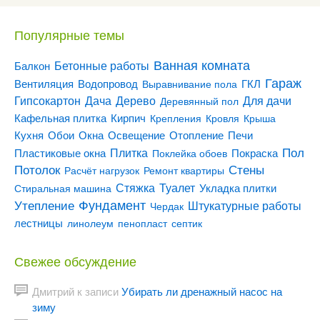
Популярные темы
Ванная комната
Бетонные работы
Балкон
Гараж
Вентиляция
ГКЛ
Водопровод
Выравнивание пола
Гипсокартон
Дача
Дерево
Для дачи
Деревянный пол
Кирпич
Кафельная плитка
Крепления
Кровля
Крыша
Кухня
Отопление
Обои
Окна
Освещение
Печи
Пол
Плитка
Покраска
Пластиковые окна
Поклейка обоев
Потолок
Стены
Расчёт нагрузок
Ремонт квартиры
Туалет
Стяжка
Стиральная машина
Укладка плитки
Утепление
Фундамент
Штукатурные работы
Чердак
лестницы
линолеум
пенопласт
септик
Свежее обсуждение
Дмитрий
к записи
Убирать ли дренажный насос на
зиму