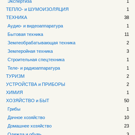
Экспертиза
1
ТЕПЛО- и ШУМОИЗОЛЯЦИЯ
1
ТЕХНИКА
38
Аудио- и видеоаппаратура
1
Бытовая техника
11
Землеобрабатывающая техника
2
Землеройная техника
3
Строительная спецтехника
1
Теле- и радиоаппаратура
1
ТУРИЗМ
2
УСТРОЙСТВА и ПРИБОРЫ
2
ХИМИЯ
1
ХОЗЯЙСТВО и БЫТ
50
Грибы
1
Дачное хозяйство
10
Домашнее хозяйство
23
Одежда и обувь
3