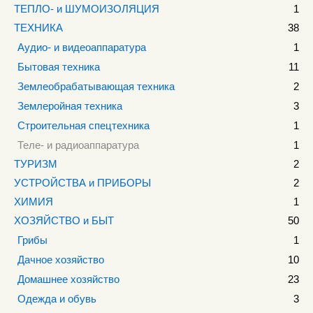
ТЕПЛО- и ШУМОИЗОЛЯЦИЯ
1
ТЕХНИКА
38
Аудио- и видеоаппаратура
1
Бытовая техника
11
Землеобрабатывающая техника
2
Землеройная техника
3
Строительная спецтехника
1
Теле- и радиоаппаратура
1
ТУРИЗМ
2
УСТРОЙСТВА и ПРИБОРЫ
2
ХИМИЯ
1
ХОЗЯЙСТВО и БЫТ
50
Грибы
1
Дачное хозяйство
10
Домашнее хозяйство
23
Одежда и обувь
3