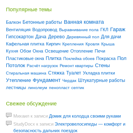
Популярные темы
Ванная комната
Бетонные работы
Балкон
Гараж
Вентиляция
ГКЛ
Водопровод
Выравнивание пола
Гипсокартон
Дача
Дерево
Для дачи
Деревянный пол
Кирпич
Кафельная плитка
Крепления
Кровля
Крыша
Кухня
Отопление
Обои
Окна
Освещение
Печи
Пол
Плитка
Покраска
Пластиковые окна
Поклейка обоев
Потолок
Стены
Расчёт нагрузок
Ремонт квартиры
Туалет
Стяжка
Стиральная машина
Укладка плитки
Утепление
Фундамент
Штукатурные работы
Чердак
лестницы
линолеум
пенопласт
септик
Свежее обсуждение
Михаил
к записи
Домик для колодца своими руками
StudyDocx
к записи
Электровелосипеды — комфорт и
безопасность дальних поездок